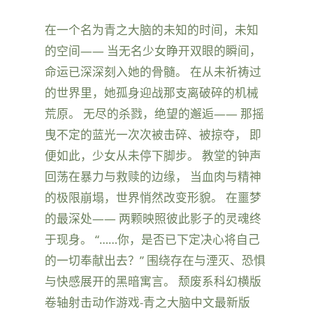
在一个名为青之大脑的未知的时间，未知
的空间—— 当无名少女睁开双眼的瞬间，
命运已深深刻入她的骨髓。 在从未祈祷过
的世界里，她孤身迎战那支离破碎的机械
荒原。 无尽的杀戮，绝望的邂逅—— 那摇
曳不定的蓝光一次次被击碎、被掠夺， 即
便如此，少女从未停下脚步。 教堂的钟声
回荡在暴力与救赎的边缘， 当血肉与精神
的极限崩塌，世界悄然改变形貌。 在噩梦
的最深处—— 两颗映照彼此影子的灵魂终
于现身。 “……你，是否已下定决心将自己
的一切奉献出去？” 围绕存在与湮灭、恐惧
与快感展开的黑暗寓言。 颓废系科幻横版
卷轴射击动作游戏-青之大脑中文最新版