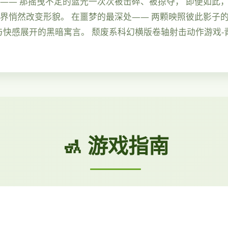
—— 那摇曳不定的蓝光一次次被击碎、被掠夺， 即便如此
界悄然改变形貌。 在噩梦的最深处—— 两颗映照彼此影子的
与快感展开的黑暗寓言。 颓废系科幻横版卷轴射击动作游戏-
🚮 游戏指南