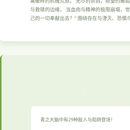
离破碎的机械荒原。 无尽的杀戮，绝望的邂逅
与救赎的边缘， 当血肉与精神的极限崩塌，世
己的一切奉献出去？” 围绕存在与湮灭、恐惧
青之大脑中有29种敌人与陷阱登场！