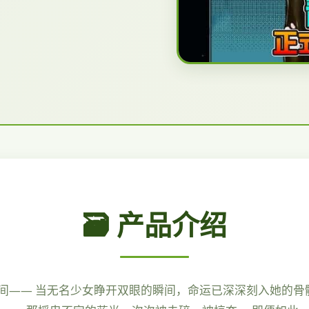
🗃️ 产品介绍
间—— 当无名少女睁开双眼的瞬间，命运已深深刻入她的骨