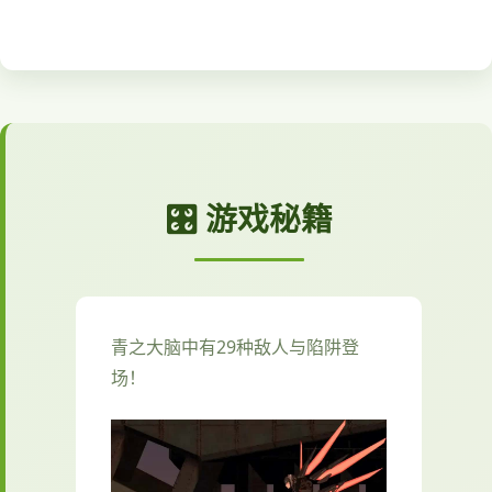
🎛️ 游戏秘籍
青之大脑中有29种敌人与陷阱登
场！