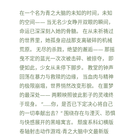
在一个名为青之大脑的未知的时间，未知
的空间—— 当无名少女睁开双眼的瞬间，
命运已深深刻入她的骨髓。 在从未祈祷过
的世界里，她孤身迎战那支离破碎的机械
荒原。 无尽的杀戮，绝望的邂逅—— 那摇
曳不定的蓝光一次次被击碎、被掠夺， 即
便如此，少女从未停下脚步。 教堂的钟声
回荡在暴力与救赎的边缘， 当血肉与精神
的极限崩塌，世界悄然改变形貌。 在噩梦
的最深处—— 两颗映照彼此影子的灵魂终
于现身。 “……你，是否已下定决心将自己
的一切奉献出去？” 围绕存在与湮灭、恐惧
与快感展开的黑暗寓言。 颓废系科幻横版
卷轴射击动作游戏-青之大脑中文最新版