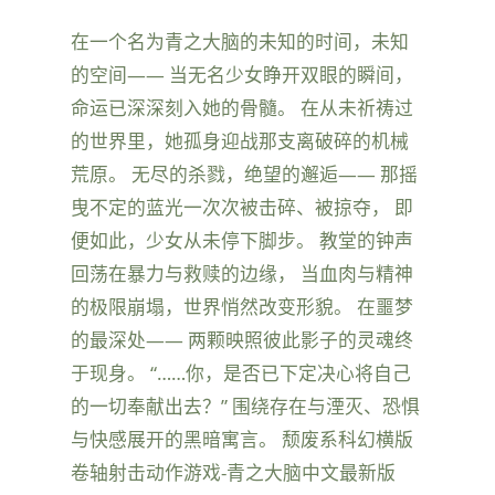
在一个名为青之大脑的未知的时间，未知
的空间—— 当无名少女睁开双眼的瞬间，
命运已深深刻入她的骨髓。 在从未祈祷过
的世界里，她孤身迎战那支离破碎的机械
荒原。 无尽的杀戮，绝望的邂逅—— 那摇
曳不定的蓝光一次次被击碎、被掠夺， 即
便如此，少女从未停下脚步。 教堂的钟声
回荡在暴力与救赎的边缘， 当血肉与精神
的极限崩塌，世界悄然改变形貌。 在噩梦
的最深处—— 两颗映照彼此影子的灵魂终
于现身。 “……你，是否已下定决心将自己
的一切奉献出去？” 围绕存在与湮灭、恐惧
与快感展开的黑暗寓言。 颓废系科幻横版
卷轴射击动作游戏-青之大脑中文最新版