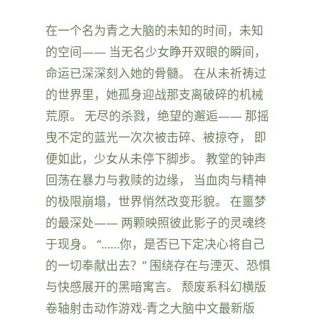
在一个名为青之大脑的未知的时间，未知
的空间—— 当无名少女睁开双眼的瞬间，
命运已深深刻入她的骨髓。 在从未祈祷过
的世界里，她孤身迎战那支离破碎的机械
荒原。 无尽的杀戮，绝望的邂逅—— 那摇
曳不定的蓝光一次次被击碎、被掠夺， 即
便如此，少女从未停下脚步。 教堂的钟声
回荡在暴力与救赎的边缘， 当血肉与精神
的极限崩塌，世界悄然改变形貌。 在噩梦
的最深处—— 两颗映照彼此影子的灵魂终
于现身。 “……你，是否已下定决心将自己
的一切奉献出去？” 围绕存在与湮灭、恐惧
与快感展开的黑暗寓言。 颓废系科幻横版
卷轴射击动作游戏-青之大脑中文最新版