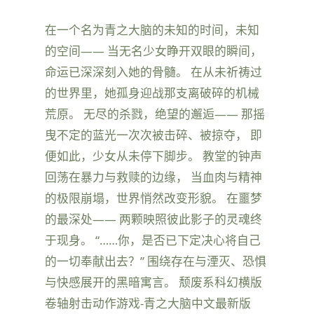
在一个名为青之大脑的未知的时间，未知
的空间—— 当无名少女睁开双眼的瞬间，
命运已深深刻入她的骨髓。 在从未祈祷过
的世界里，她孤身迎战那支离破碎的机械
荒原。 无尽的杀戮，绝望的邂逅—— 那摇
曳不定的蓝光一次次被击碎、被掠夺， 即
便如此，少女从未停下脚步。 教堂的钟声
回荡在暴力与救赎的边缘， 当血肉与精神
的极限崩塌，世界悄然改变形貌。 在噩梦
的最深处—— 两颗映照彼此影子的灵魂终
于现身。 “……你，是否已下定决心将自己
的一切奉献出去？” 围绕存在与湮灭、恐惧
与快感展开的黑暗寓言。 颓废系科幻横版
卷轴射击动作游戏-青之大脑中文最新版